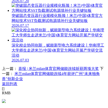
2026.07.20
突破固态变压器行业规模化瓶颈！米兰(中国)体育官方
网站技术SST负载测试电源填补行业关键短板
2026.07.17
深化校企协同创新，赋能新型电力系统建设丨华南理工
大学师生走进米兰(中国)体育官方网站开展产学研交流
活动
2026.07.03
上一篇：
喜报 | 米兰milan体育官网储能连续斩获两项大奖
下
一篇：
米兰milan体育官网储能连续4年获评广州“未来独角
兽”创新企业
返回列表
[
]
RMB