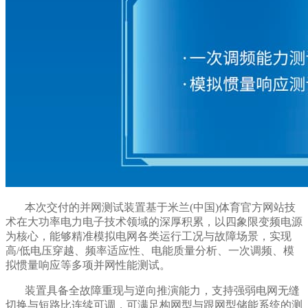
本次交付的并网测试装置基于米兰(中国)体育官方网站技
术在大功率电力电子技术领域的深厚积累，以四象限变频电源
为核心，能够精准模拟电网各类运行工况与故障场景，实现
高/低电压穿越、频率适应性、电能质量分析、一次调频、模
拟惯量响应等多项并网性能测试。
装置具备全故障重现与逆向推演能力，支持强弱电网无缝
切换与短路比连续可调，可满足构网型与跟网型储能系统的测