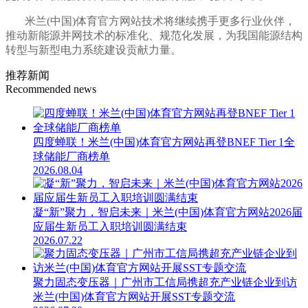
米兰(中国)体育官方网站技术将继续携手更多行业伙伴，
推动新能源并网技术的标准化、规范化发展，为我国能源结构
转型与新型电力系统建设贡献力量。
推荐新闻
Recommended news
四度蝉联！米兰(中国)体育官方网站再登BNEF Tier 1全
球储能厂商榜单
2026.08.04
凝“新”聚力，智启未来｜米兰(中国)体育官方网站2026届
应届生新员工入职培训圆满结束
2026.07.22
聚力固态变压器｜广州市工信局携超充产业链企业到访
米兰(中国)体育官方网站开展SST专题交流