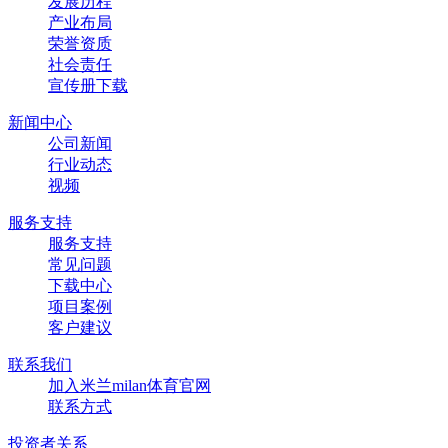
发展历程
产业布局
荣誉资质
社会责任
宣传册下载
新闻中心
公司新闻
行业动态
视频
服务支持
服务支持
常见问题
下载中心
项目案例
客户建议
联系我们
加入米兰milan体育官网
联系方式
投资者关系