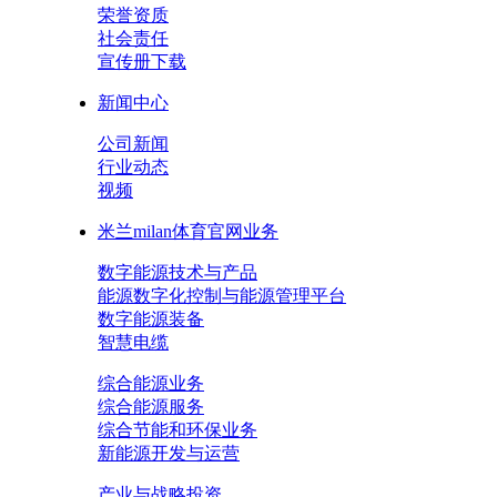
荣誉资质
社会责任
宣传册下载
新闻中心
公司新闻
行业动态
视频
米兰milan体育官网业务
数字能源技术与产品
能源数字化控制与能源管理平台
数字能源装备
智慧电缆
综合能源业务
综合能源服务
综合节能和环保业务
新能源开发与运营
产业与战略投资