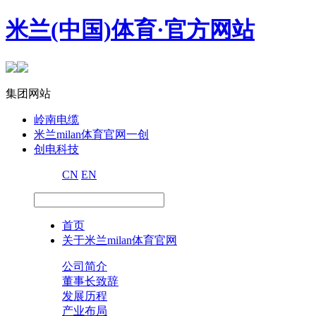
米兰(中国)体育·官方网站
集团网站
岭南电缆
米兰milan体育官网一创
创电科技
CN
EN
首页
关于米兰milan体育官网
公司简介
董事长致辞
发展历程
产业布局