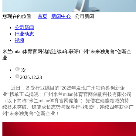
您现在的位置：
首页
-
新闻中心
-
公司新闻
公司新闻
行业动态
视频
米兰milan体育官网储能连续4年获评广州“未来独角兽”创新企
业
次
2025.12.23
近日，备受行业瞩目的“2025年发现广州独角兽创新企
业”榜单正式揭晓！广州米兰milan体育官网储能科技有限公司
（以下简称“米兰milan体育官网储能”）凭借在储能领域的持
续技术突破、稳健成长态势与深厚行业积淀，连续四年获评广
州“未来独角兽”创新企业！