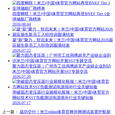
四度蝉联！米兰(中国)体育官方网站再登BNEF Tier 1全
球储能厂商榜单
2026.08.04
凝“新”聚力，智启未来｜米兰(中国)体育官方网站2026届
应届生新员工入职培训圆满结束
2026.07.22
聚力固态变压器｜广州市工信局携超充产业链企业到访
米兰(中国)体育官方网站开展SST专题交流
2026.07.20
突破固态变压器行业规模化瓶颈！米兰(中国)体育官方
网站技术SST负载测试电源填补行业关键短板
2026.07.17
上一篇：
成功交付！米兰milan体育官网并网测试装置护航新