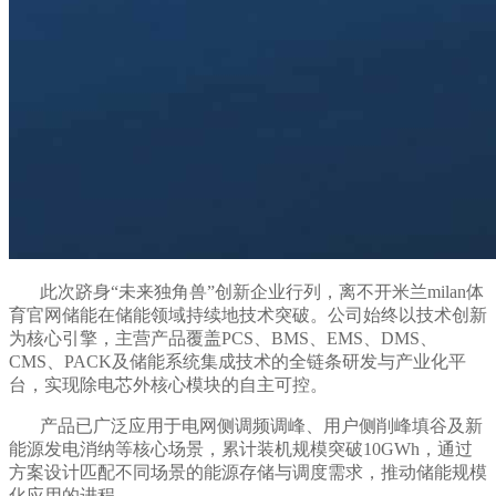
此次跻身“未来独角兽”创新企业行列，离不开米兰milan体
育官网储能在储能领域持续地技术突破。公司始终以技术创新
为核心引擎，主营产品覆盖PCS、BMS、EMS、DMS、
CMS、PACK及储能系统集成技术的全链条研发与产业化平
台，实现除电芯外核心模块的自主可控。
产品已广泛应用于电网侧调频调峰、用户侧削峰填谷及新
能源发电消纳等核心场景，累计装机规模突破10GWh，通过
方案设计匹配不同场景的能源存储与调度需求，推动储能规模
化应用的进程。