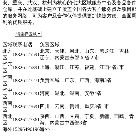
安、重庆、武汉、杭州为核心的七大区域服务中心及备品备件
仓库，并在此基础上建立了覆盖全国各大客户服务点及项目部
的服务网络，可为客户及合作伙伴提供更加快捷方便、全面周
到的优质服务。
区域
联系电话
负责区域
北方
北京、天津、河北、山东、黑龙江、吉林、
18826125591
区
辽宁、内蒙古东部 6 省 2 市
华东
上海、浙江、江苏、福建、江西4省1市
18826125891
区
华南
负责区域：广东、广西、海南3省
18826127271
区
华中
河南、湖北、湖南、安徽4省
18826127291
区
西南
四川、云南、贵州、重庆3省1市
18826127691
区
西北
陕西、山西、甘肃、宁夏、新疆、西藏、青
18826127361
区
海、内蒙古中西部8省
海外
15296496196
海外