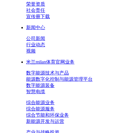
荣誉资质
社会责任
宣传册下载
新闻中心
公司新闻
行业动态
视频
米兰milan体育官网业务
数字能源技术与产品
能源数字化控制与能源管理平台
数字能源装备
智慧电缆
综合能源业务
综合能源服务
综合节能和环保业务
新能源开发与运营
产业与战略投资