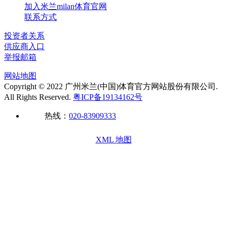
加入米兰milan体育官网
联系方式
投资者关系
供应商入口
举报邮箱
网站地图
Copyright © 2022 广州米兰(中国)体育官方网站股份有限公司.
All Rights Reserved.
粤ICP备19134162号
热线：
020-83909333
XML 地图