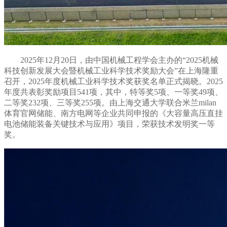
2025年12月20日，由中国机械工程学会主办的“2025机械
科技创新发展大会暨机械工业科学技术奖励大会”在上海隆重
召开，2025年度机械工业科学技术奖获奖名单正式揭晓。2025
年度共表彰奖励项目541项，其中，特等奖5项、一等奖49项、
二等奖232项、三等奖255项。由上海交通大学联合米兰milan
体育官网储能、南方电网等企业共同申报的《大容量高压直挂
电池储能装备关键技术与应用》项目，荣获技术发明奖一等
奖。