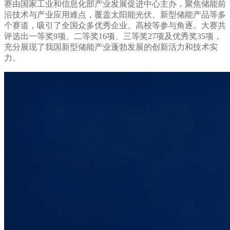
赛由国家工业和信息化部产业发展促进中心主办，聚焦储能前
沿技术与产业应用难点，覆盖太阳能光伏、新型储能产品等多
个赛道，吸引了全国众多优秀企业、高校等参与角逐。大赛共
评选出一等奖9项、二等奖16项、三等奖27项及优秀奖35项，
充分展现了我国新型储能产业蓬勃发展的创新活力和技术实
力。