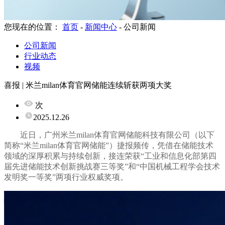
您现在的位置：
首页
-
新闻中心
-
公司新闻
公司新闻
行业动态
视频
喜报 | 米兰milan体育官网储能连续斩获两项大奖
次
2025.12.26
近日，广州米兰milan体育官网储能科技有限公司（以下
简称“米兰milan体育官网储能”）捷报频传，凭借在储能技术
领域的深厚积累与持续创新，接连荣获“工业和信息化部第四
届先进储能技术创新挑战赛三等奖”和“中国机械工程学会技术
发明奖一等奖”两项行业权威奖项。