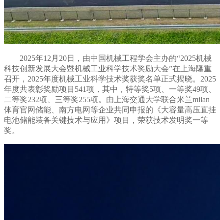
2025年12月20日，由中国机械工程学会主办的“2025机械
科技创新发展大会暨机械工业科学技术奖励大会”在上海隆重
召开，2025年度机械工业科学技术奖获奖名单正式揭晓。2025
年度共表彰奖励项目541项，其中，特等奖5项、一等奖49项、
二等奖232项、三等奖255项。由上海交通大学联合米兰milan
体育官网储能、南方电网等企业共同申报的《大容量高压直挂
电池储能装备关键技术与应用》项目，荣获技术发明奖一等
奖。