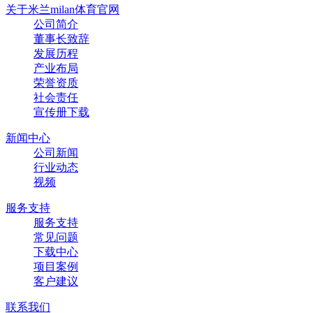
关于米兰milan体育官网
公司简介
董事长致辞
发展历程
产业布局
荣誉资质
社会责任
宣传册下载
新闻中心
公司新闻
行业动态
视频
服务支持
服务支持
常见问题
下载中心
项目案例
客户建议
联系我们