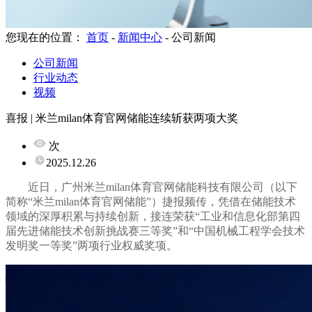
您现在的位置：
首页
-
新闻中心
-
公司新闻
公司新闻
行业动态
视频
喜报 | 米兰milan体育官网储能连续斩获两项大奖
次
2025.12.26
近日，广州米兰milan体育官网储能科技有限公司（以下
简称“米兰milan体育官网储能”）捷报频传，凭借在储能技术
领域的深厚积累与持续创新，接连荣获“工业和信息化部第四
届先进储能技术创新挑战赛三等奖”和“中国机械工程学会技术
发明奖一等奖”两项行业权威奖项。