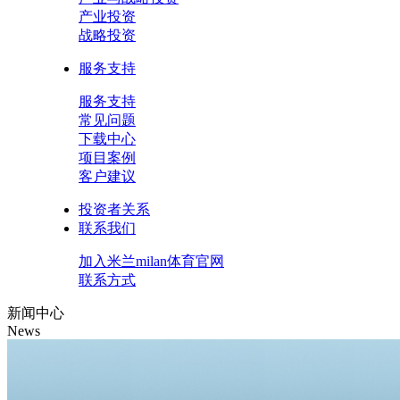
产业投资
战略投资
服务支持
服务支持
常见问题
下载中心
项目案例
客户建议
投资者关系
联系我们
加入米兰milan体育官网
联系方式
新闻中心
News