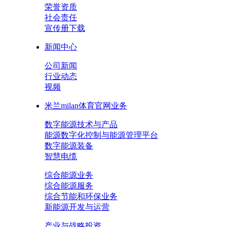
荣誉资质
社会责任
宣传册下载
新闻中心
公司新闻
行业动态
视频
米兰milan体育官网业务
数字能源技术与产品
能源数字化控制与能源管理平台
数字能源装备
智慧电缆
综合能源业务
综合能源服务
综合节能和环保业务
新能源开发与运营
产业与战略投资