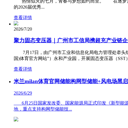
热情似火的七月，青春与梦想如约而至。 在逐梦启航的美
的2026届优秀...
查看详情
2026/7/20
聚力固态变压器｜广州市工信局携超充产业链企业
7月17日，由广州市工业和信息化局电力管理处牵头组
国)体育官方网站”）永和产业园，开展固态变压器（SST）
查看详情
米兰milan体育官网储能构网型储能+风电场
2026/6/29
6月25日国家发改委、国家能源局正式印发《新型能源
地，重点支持构网型储能技...