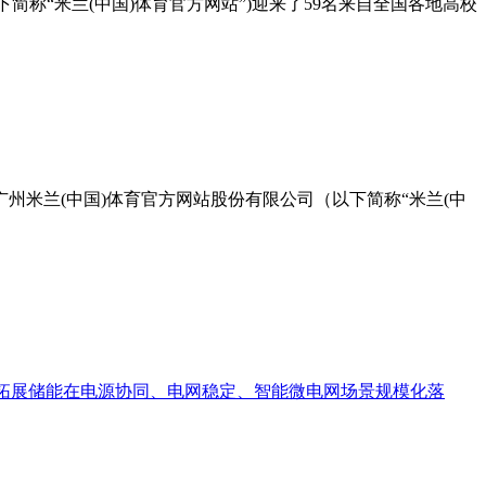
“米兰(中国)体育官方网站”)迎来了59名来自全国各地高校
米兰(中国)体育官方网站股份有限公司（以下简称“米兰(中
、拓展储能在电源协同、电网稳定、智能微电网场景规模化落