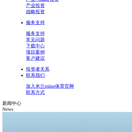
产业投资
战略投资
服务支持
服务支持
常见问题
下载中心
项目案例
客户建议
投资者关系
联系我们
加入米兰milan体育官网
联系方式
新闻中心
News